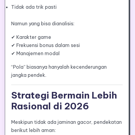
Tidak ada trik pasti
Namun yang bisa dianalisis:
✔ Karakter game
✔ Frekuensi bonus dalam sesi
✔ Manajemen modal
“Pola” biasanya hanyalah kecenderungan
jangka pendek.
Strategi Bermain Lebih
Rasional di 2026
Meskipun tidak ada jaminan gacor, pendekatan
berikut lebih aman: