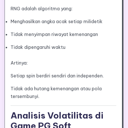
RNG adalah algoritma yang:
Menghasilkan angka acak setiap milidetik
Tidak menyimpan riwayat kemenangan
Tidak dipengaruhi waktu
Artinya:
Setiap spin berdiri sendiri dan independen.
Tidak ada hutang kemenangan atau pola
tersembunyi.
Analisis Volatilitas di
Game PG Soft