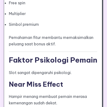
Free spin
Multiplier
Simbol premium
Pemahaman fitur membantu memaksimalkan
peluang saat bonus aktif.
Faktor Psikologi Pemain
Slot sangat dipengaruhi psikologi.
Near Miss Effect
Hampir menang membuat pemain merasa
kemenangan sudah dekat.