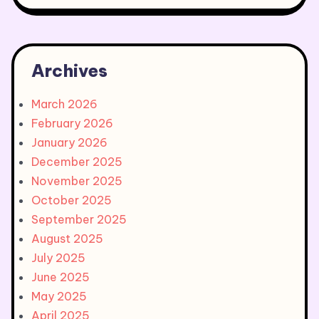
Archives
March 2026
February 2026
January 2026
December 2025
November 2025
October 2025
September 2025
August 2025
July 2025
June 2025
May 2025
April 2025