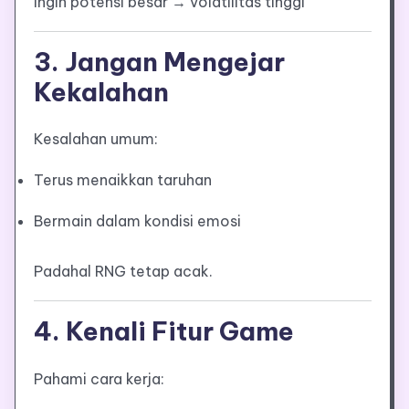
Ingin potensi besar → volatilitas tinggi
3. Jangan Mengejar
Kekalahan
Kesalahan umum:
Terus menaikkan taruhan
Bermain dalam kondisi emosi
Padahal RNG tetap acak.
4. Kenali Fitur Game
Pahami cara kerja: