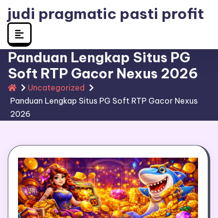
Skip
judi pragmatic pasti profit
to
content
Panduan Lengkap Situs PG
Soft RTP Gacor Nexus 2026
Uncategorized
Panduan Lengkap Situs PG Soft RTP Gacor Nexus
2026