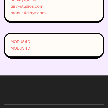
airy-studios.com
modus4dlays.com
MODUS4D
MODUS4D