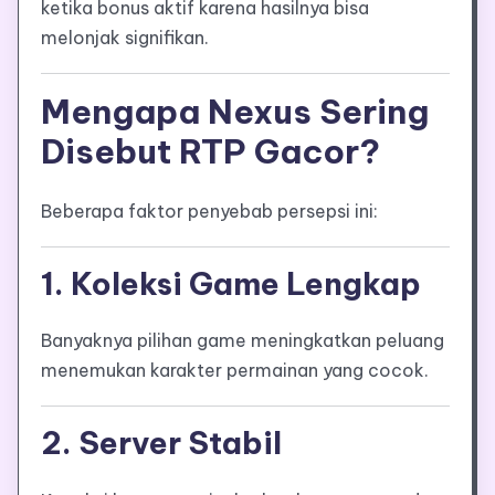
ketika bonus aktif karena hasilnya bisa
melonjak signifikan.
Mengapa Nexus Sering
Disebut RTP Gacor?
Beberapa faktor penyebab persepsi ini:
1. Koleksi Game Lengkap
Banyaknya pilihan game meningkatkan peluang
menemukan karakter permainan yang cocok.
2. Server Stabil