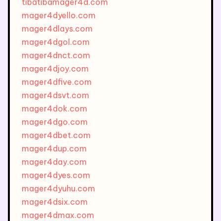
tibatibamager4d.com
mager4dyello.com
mager4dlays.com
mager4dgol.com
mager4dnct.com
mager4djoy.com
mager4dfive.com
mager4dsvt.com
mager4dok.com
mager4dgo.com
mager4dbet.com
mager4dup.com
mager4day.com
mager4dyes.com
mager4dyuhu.com
mager4dsix.com
mager4dmax.com