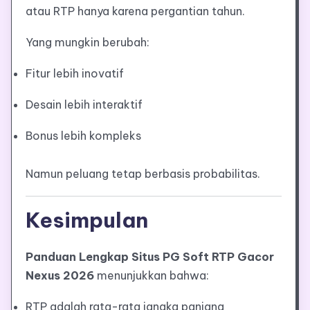
atau RTP hanya karena pergantian tahun.
Yang mungkin berubah:
Fitur lebih inovatif
Desain lebih interaktif
Bonus lebih kompleks
Namun peluang tetap berbasis probabilitas.
Kesimpulan
Panduan Lengkap Situs PG Soft RTP Gacor
Nexus 2026
menunjukkan bahwa:
RTP adalah rata-rata jangka panjang