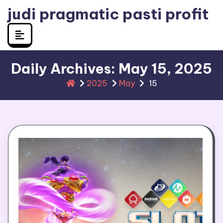
Skip
judi pragmatic pasti profit
to
content
Daily Archives: May 15, 2025
2025
May
15