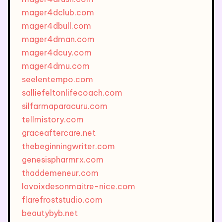
mager4dclub.com
mager4dbull.com
mager4dman.com
mager4dcuy.com
mager4dmu.com
seelentempo.com
salliefeltonlifecoach.com
silfarmaparacuru.com
tellmistory.com
graceaftercare.net
thebeginningwriter.com
genesispharmrx.com
thaddemeneur.com
lavoixdesonmaitre-nice.com
flarefroststudio.com
beautybyb.net