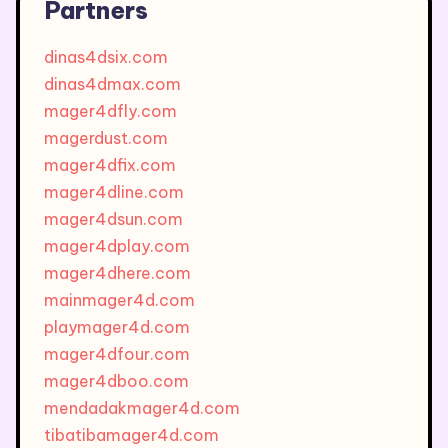
Partners
dinas4dsix.com
dinas4dmax.com
mager4dfly.com
magerdust.com
mager4dfix.com
mager4dline.com
mager4dsun.com
mager4dplay.com
mager4dhere.com
mainmager4d.com
playmager4d.com
mager4dfour.com
mager4dboo.com
mendadakmager4d.com
tibatibamager4d.com