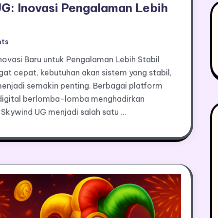
G: Inovasi Pengalaman Lebih
ts
novasi Baru untuk Pengalaman Lebih Stabil
at cepat, kebutuhan akan sistem yang stabil,
enjadi semakin penting. Berbagai platform
an digital berlomba-lomba menghadirkan
 Skywind UG menjadi salah satu …