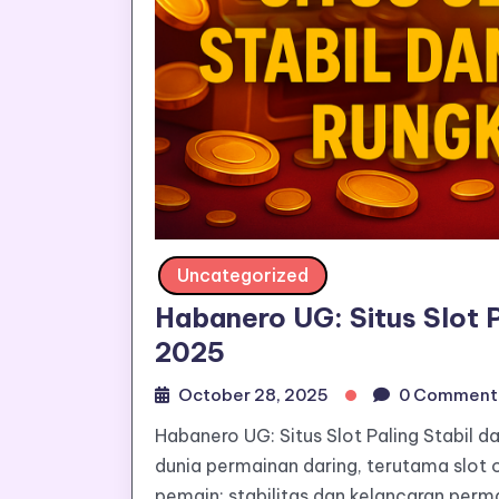
Uncategorized
Habanero UG: Situs Slot P
2025
October 28, 2025
0 Comment
Habanero UG: Situs Slot Paling Stabil
dunia permainan daring, terutama slot on
pemain: stabilitas dan kelancaran perm