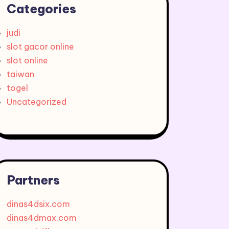
Categories
judi
slot gacor online
slot online
taiwan
togel
Uncategorized
Partners
dinas4dsix.com
dinas4dmax.com