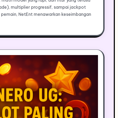
cade), multiplier progressif, sampai jackpot
yak pemain, NetEnt menawarkan keseimbangan