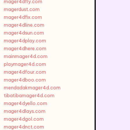
mager4dfly.com
magerdust.com
mager4dfix.com
mager4dline.com
mager4dsun.com
mager4dplay.com
mager4dhere.com
mainmager4d.com
playmager4d.com
mager4dfour.com
mager4dboo.com
mendadakmager4d.com
tibatibamager4d.com
mager4dyello.com
mager4dlays.com
mager4dgol.com
mager4dnct.com