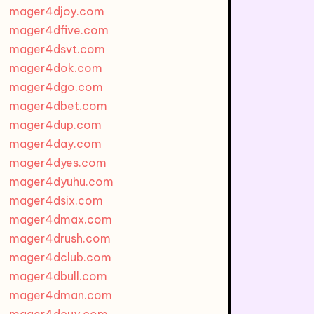
mager4djoy.com
mager4dfive.com
mager4dsvt.com
mager4dok.com
mager4dgo.com
mager4dbet.com
mager4dup.com
mager4day.com
mager4dyes.com
mager4dyuhu.com
mager4dsix.com
mager4dmax.com
mager4drush.com
mager4dclub.com
mager4dbull.com
mager4dman.com