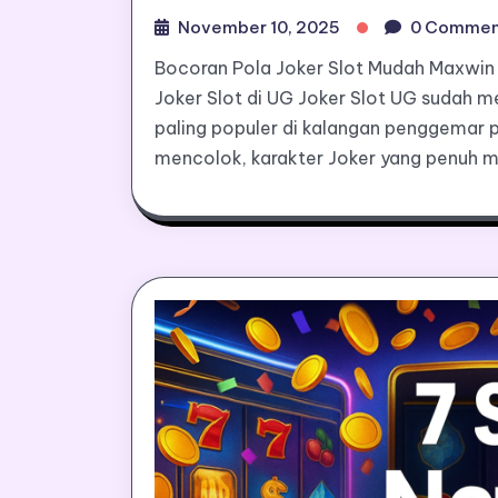
November 10, 2025
0 Commen
Bocoran Pola Joker Slot Mudah Maxwin H
Joker Slot di UG Joker Slot UG sudah m
paling populer di kalangan penggemar p
mencolok, karakter Joker yang penuh mi