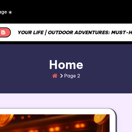
age
OUR LIFE | OUTDOOR ADVENTURES: MUST-HAVE GEAR
Home
Page 2