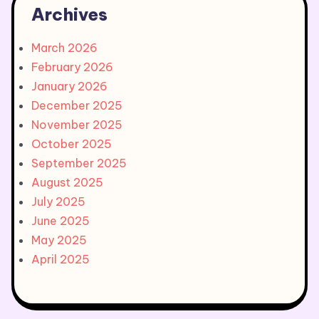
Archives
March 2026
February 2026
January 2026
December 2025
November 2025
October 2025
September 2025
August 2025
July 2025
June 2025
May 2025
April 2025