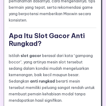
pemahaman dasarnya, cara mengenalinya, tips
bermain yang tepat, serta rekomendasi game
yang berpotensi memberikan Maxwin secara
konsisten.
Apa Itu Slot Gacor Anti
Rungkad?
Istilah
slot gacor
berasal dari kata “gampang
bocor”, yang artinya mesin slot tersebut
sedang dalam kondisi mudah mengeluarkan
kemenangan, baik kecil maupun besar.
Sedangkan
anti rungkad
berarti mesin
tersebut memiliki peluang sangat rendah untuk
membuat pemain kehabisan modal tanpa
mendapatkan hasil signifikan.