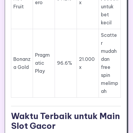
ero
x
Fruit
untuk
bet
kecil
Scatte
r
mudah
Pragm
Bonanz
21.000
dan
atic
96.6%
a Gold
x
free
Play
spin
melimp
ah
Waktu Terbaik untuk Main
Slot Gacor