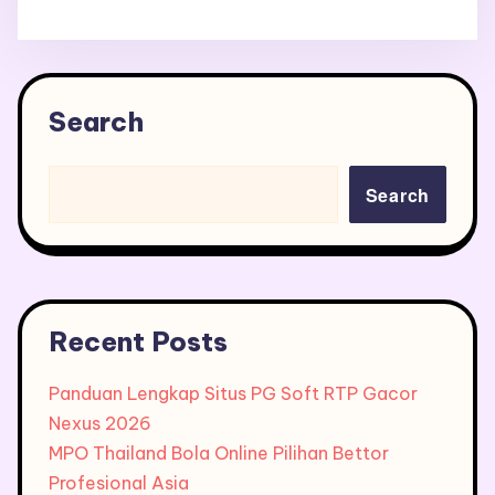
Search
Search
Recent Posts
Panduan Lengkap Situs PG Soft RTP Gacor
Nexus 2026
MPO Thailand Bola Online Pilihan Bettor
Profesional Asia