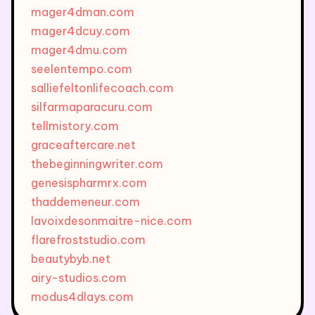
mager4dman.com
mager4dcuy.com
mager4dmu.com
seelentempo.com
salliefeltonlifecoach.com
silfarmaparacuru.com
tellmistory.com
graceaftercare.net
thebeginningwriter.com
genesispharmrx.com
thaddemeneur.com
lavoixdesonmaitre-nice.com
flarefroststudio.com
beautybyb.net
airy-studios.com
modus4dlays.com