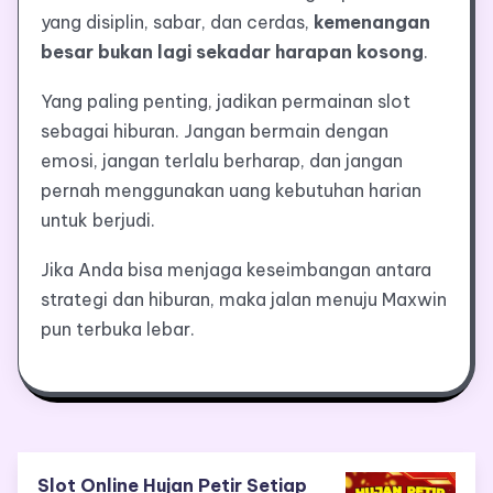
yang disiplin, sabar, dan cerdas,
kemenangan
besar bukan lagi sekadar harapan kosong
.
Yang paling penting, jadikan permainan slot
sebagai hiburan. Jangan bermain dengan
emosi, jangan terlalu berharap, dan jangan
pernah menggunakan uang kebutuhan harian
untuk berjudi.
Jika Anda bisa menjaga keseimbangan antara
strategi dan hiburan, maka jalan menuju Maxwin
pun terbuka lebar.
Slot Online Hujan Petir Setiap