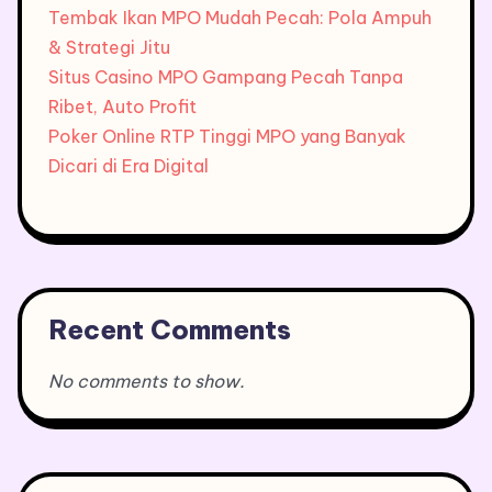
Tembak Ikan MPO Mudah Pecah: Pola Ampuh
& Strategi Jitu
Situs Casino MPO Gampang Pecah Tanpa
Ribet, Auto Profit
Poker Online RTP Tinggi MPO yang Banyak
Dicari di Era Digital
Recent Comments
No comments to show.