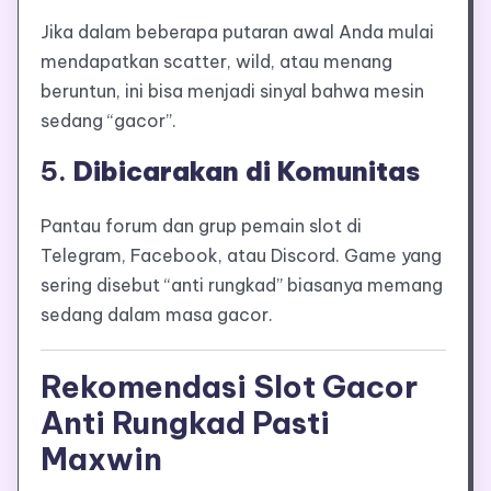
Jika dalam beberapa putaran awal Anda mulai
mendapatkan scatter, wild, atau menang
beruntun, ini bisa menjadi sinyal bahwa mesin
sedang “gacor”.
5.
Dibicarakan di Komunitas
Pantau forum dan grup pemain slot di
Telegram, Facebook, atau Discord. Game yang
sering disebut “anti rungkad” biasanya memang
sedang dalam masa gacor.
Rekomendasi Slot Gacor
Anti Rungkad Pasti
Maxwin