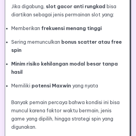
Jika digabung,
slot gacor anti rungkad
bisa
diartikan sebagai jenis permainan slot yang:
Memberikan
frekuensi menang tinggi
Sering memunculkan
bonus scatter atau free
spin
Minim risiko kehilangan modal besar tanpa
hasil
Memiliki
potensi Maxwin
yang nyata
Banyak pemain percaya bahwa kondisi ini bisa
muncul karena faktor waktu bermain, jenis
game yang dipilih, hingga strategi spin yang
digunakan.