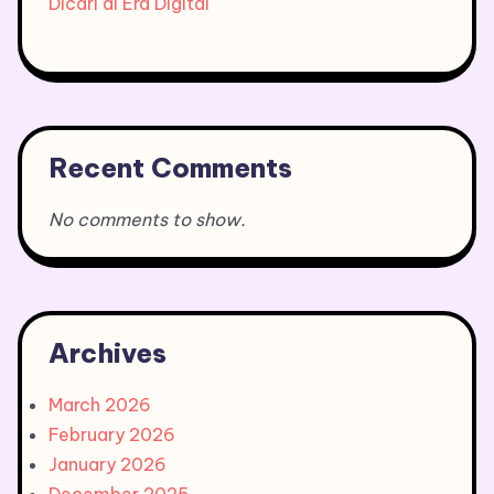
Dicari di Era Digital
Recent Comments
No comments to show.
Archives
March 2026
February 2026
January 2026
December 2025