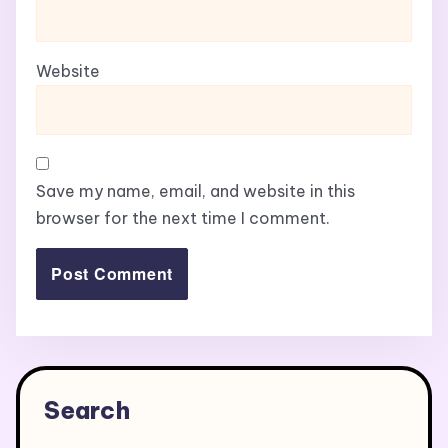
Website
Save my name, email, and website in this
browser for the next time I comment.
Search