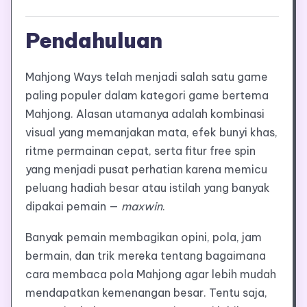
Pendahuluan
Mahjong Ways telah menjadi salah satu game
paling populer dalam kategori game bertema
Mahjong. Alasan utamanya adalah kombinasi
visual yang memanjakan mata, efek bunyi khas,
ritme permainan cepat, serta fitur free spin
yang menjadi pusat perhatian karena memicu
peluang hadiah besar atau istilah yang banyak
dipakai pemain —
maxwin
.
Banyak pemain membagikan opini, pola, jam
bermain, dan trik mereka tentang bagaimana
cara membaca pola Mahjong agar lebih mudah
mendapatkan kemenangan besar. Tentu saja,