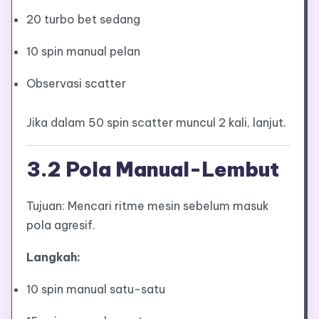
20 turbo bet sedang
10 spin manual pelan
Observasi scatter
Jika dalam 50 spin scatter muncul 2 kali, lanjut.
3.2 Pola Manual-Lembut
Tujuan: Mencari ritme mesin sebelum masuk
pola agresif.
Langkah:
10 spin manual satu-satu