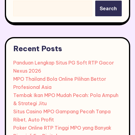
Search
Recent Posts
Panduan Lengkap Situs PG Soft RTP Gacor
Nexus 2026
MPO Thailand Bola Online Pilihan Bettor
Profesional Asia
Tembak Ikan MPO Mudah Pecah: Pola Ampuh
& Strategi Jitu
Situs Casino MPO Gampang Pecah Tanpa
Ribet, Auto Profit
Poker Online RTP Tinggi MPO yang Banyak