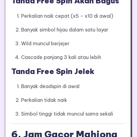
Tanda Free Spin Akan Bagus
Perkalian naik cepat (x5 – x10 di awal)
Banyak simbol hijau dalam satu layar
Wild muncul berjejer
Cascade panjang 3 kali atau lebih
Tanda Free Spin Jelek
Banyak deadspin di awal
Perkalian tidak naik
Simbol tinggi tidak muncul sama sekali
6. Jam Gacor Mahjong