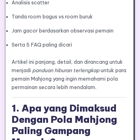
Analisis scatter
Tanda room bagus vs room buruk
Jam gacor berdasarkan observasi pemain
Serta 5 FAQ paling dicari
Artikel ini panjang, detail, dan dirancang untuk
menjadi
panduan hiburan terlengkap
untuk para
pemain Mahjong yang ingin memahami pola
permainan secara lebih mendalam.
1. Apa yang Dimaksud
Dengan Pola Mahjong
Paling Gampang