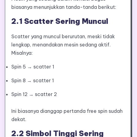
biasanya menunjukkan tanda-tanda berikut:
2.1 Scatter Sering Muncul
Scatter yang muncul berurutan, meski tidak
lengkap, menandakan mesin sedang aktif.
Misalnya:
Spin 5 → scatter 1
Spin 8 → scatter 1
Spin 12 → scatter 2
Ini biasanya dianggap pertanda free spin sudah
dekat.
2.2 Simbol Tinggi Sering