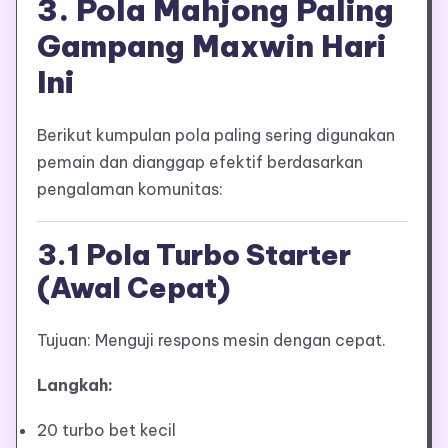
3. Pola Mahjong Paling
Gampang Maxwin Hari
Ini
Berikut kumpulan pola paling sering digunakan
pemain dan dianggap efektif berdasarkan
pengalaman komunitas:
3.1 Pola Turbo Starter
(Awal Cepat)
Tujuan: Menguji respons mesin dengan cepat.
Langkah:
20 turbo bet kecil