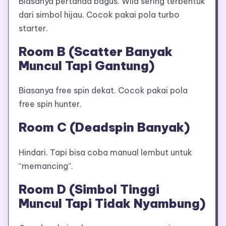
Biasanya pertanda bagus. Wild sering terbentuk
dari simbol hijau. Cocok pakai pola turbo
starter.
Room B (Scatter Banyak
Muncul Tapi Gantung)
Biasanya free spin dekat. Cocok pakai pola
free spin hunter.
Room C (Deadspin Banyak)
Hindari. Tapi bisa coba manual lembut untuk
“memancing”.
Room D (Simbol Tinggi
Muncul Tapi Tidak Nyambung)